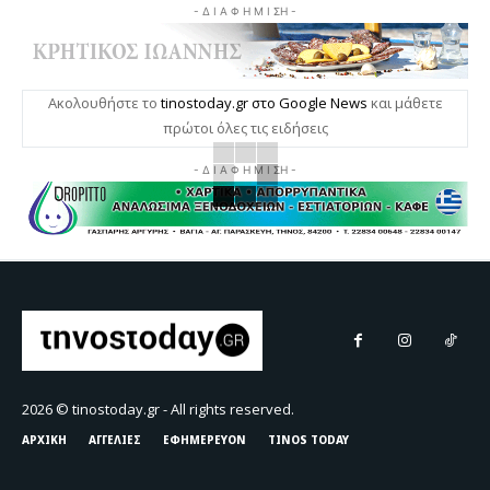
- Δ Ι Α Φ Η Μ Ι ΣΗ -
Ακολουθήστε το
tinostoday.gr στο Google News
και μάθετε
πρώτοι όλες τις ειδήσεις
- Δ Ι Α Φ Η Μ Ι ΣΗ -
2026 © tinostoday.gr - All rights reserved.
ΑΡΧΙΚΗ
ΑΓΓΕΛΙΕΣ
ΕΦΗΜΕΡΕΥΟΝ
TINOS TODAY