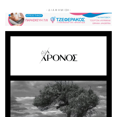
- Δ Ι Α Φ Η Μ Ι ΣΗ -