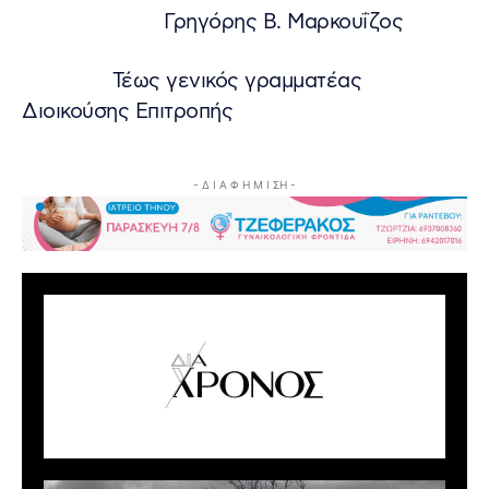
Γρηγόρης Β. Μαρκουΐζος
Τέως γενικός γραμματέας
Διοικούσης Επιτροπής
- Δ Ι Α Φ Η Μ Ι ΣΗ -