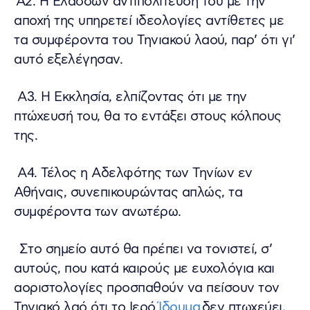
Α2. Η Ελάσσων αντιπολίτευσή του με την
αποχή της υπηρετεί ιδεολογίες αντίθετες με
τα συμφέροντα του Τηνιακού λαού, παρ’ ότι γι’
αυτό εξελέγησαν.
Α3. Η Εκκλησία, ελπίζοντας ότι με την
πτώχευσή του, θα το εντάξει στους κόλπους
της.
Α4. Τέλος η Αδελφότης των Τηνίων εν
Αθήναις, συνεπικουρώντας απλώς, τα
συμφέροντα των ανωτέρω.
Στο σημείο αυτό θα πρέπει να τονιστεί, σ’
αυτούς, που κατά καιρούς με ευχολόγια και
αοριστολογίες προσπαθούν να πείσουν τον
Τηνιακό λαό ότι το Ιερό
Ίδρυμα
δεν πτωχεύει,