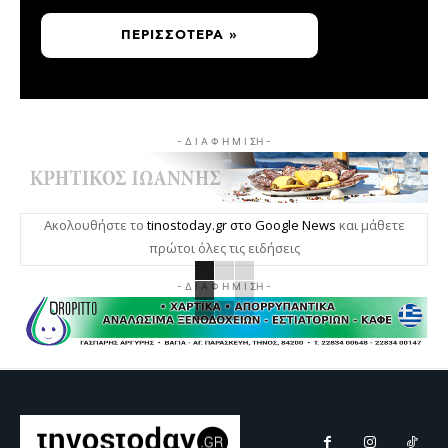
ΠΕΡΙΣΣΌΤΕΡΑ »
- Δ Ι Α Φ Η Μ Ι ΣΗ -
Ακολουθήστε το
tinostoday.gr στο Google News
και μάθετε
πρώτοι όλες τις ειδήσεις
- Δ Ι Α Φ Η Μ Ι ΣΗ -