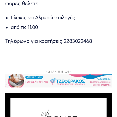
φορές θέλετε.
Γλυκές και Αλμυρές επιλογές
από τις 11.00
Τηλέφωνο για κρατήσεις 2283022468
- Δ Ι Α Φ Η Μ Ι ΣΗ -