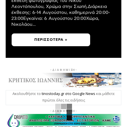
έκθεση φωτογραφίας του Νίκου
Λεοντόπουλου, Χρώμα στην Σιωπή.Διάρκεια
έκθεσης: 6-14 Αυγούστου, καθημερινά 20:00-
23:00Εγκαίνια: 6 Αυγούστου 20:00Χώρα,
Νικολάου...
ΠΕΡΙΣΣΌΤΕΡΑ »
- Δ Ι Α Φ Η Μ Ι ΣΗ -
Ακολουθήστε το
tinostoday.gr στο Google News
και μάθετε
πρώτοι όλες τις ειδήσεις
- Δ Ι Α Φ Η Μ Ι ΣΗ -