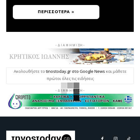
ΠΕΡΙΣΣΌΤΕΡΑ »
- Δ Ι Α Φ Η Μ Ι ΣΗ -
Ακολουθήστε το
tinostoday.gr στο Google News
και μάθετε
πρώτοι όλες τις ειδήσεις
- Δ Ι Α Φ Η Μ Ι ΣΗ -