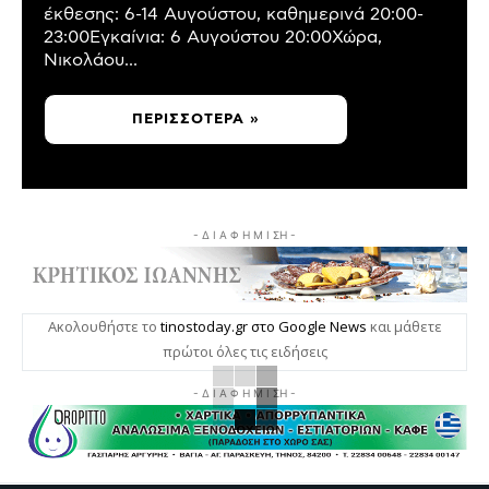
έκθεσης: 6-14 Αυγούστου, καθημερινά 20:00-
23:00Εγκαίνια: 6 Αυγούστου 20:00Χώρα,
Νικολάου...
ΠΕΡΙΣΣΌΤΕΡΑ »
- Δ Ι Α Φ Η Μ Ι ΣΗ -
Ακολουθήστε το
tinostoday.gr στο Google News
και μάθετε
πρώτοι όλες τις ειδήσεις
- Δ Ι Α Φ Η Μ Ι ΣΗ -