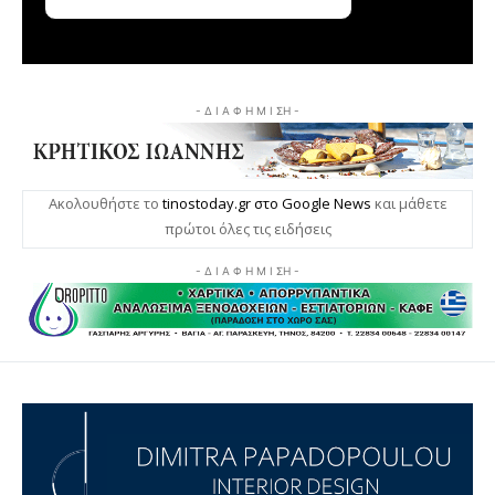
- Δ Ι Α Φ Η Μ Ι ΣΗ -
Ακολουθήστε το
tinostoday.gr στο Google News
και μάθετε
πρώτοι όλες τις ειδήσεις
- Δ Ι Α Φ Η Μ Ι ΣΗ -