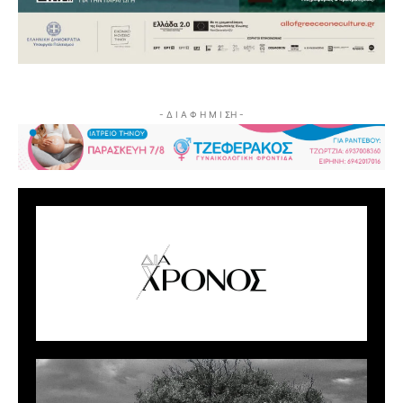
- Δ Ι Α Φ Η Μ Ι ΣΗ -