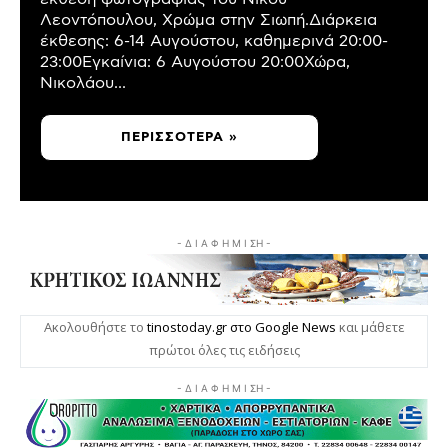
Λεοντόπουλου, Χρώμα στην Σιωπή.Διάρκεια
έκθεσης: 6-14 Αυγούστου, καθημερινά 20:00-
23:00Εγκαίνια: 6 Αυγούστου 20:00Χώρα,
Νικολάου...
ΠΕΡΙΣΣΌΤΕΡΑ »
- Δ Ι Α Φ Η Μ Ι ΣΗ -
Ακολουθήστε το
tinostoday.gr στο Google News
και μάθετε
πρώτοι όλες τις ειδήσεις
- Δ Ι Α Φ Η Μ Ι ΣΗ -