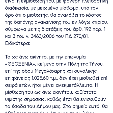
είναι η εκμίσθωσή του, με φανερή πλειοδοτική
διαδικασία, με μειωμένο μίσθωμα, υπό τον
όρο ότι ο μισθωτής, θα αναλάβει το κόστος
της δαπάνης ανακαίνισης του εν λόγω κτιρίου,
σύμφωνα με τις διατάξεις του άρθ. 192 παρ. 1
και 3 του ν. 3463/2006 του ΠΔ 270/81.
Ειδικότερα:
Το ως άνω ακίνητο, με την επωνυμία
«ΘΕΟΞΕΝΙΑ», κείμενο στην Πόλη της Τήνου,
επί της οδού Μεγαλόχαρης και συνολικής
επιφάνειας 1.025,60 τ.μ., δεν έχει μισθωθεί επί
σειρά ετών, ήτοι μένει ανεκμετάλλευτο. Η
μίσθωση του ως άνω ακινήτου, καθίσταται
υψίστης σημασίας, καθώς έτσι θα ενισχυθούν
τα έσοδα του Δήμου μας. Στο σημείο αυτό, θα