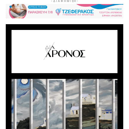
- Δ Ι Α Φ Η Μ Ι ΣΗ -