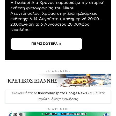
Η Γκαλερί Δια Χρόνος παρουσιάζει την ατομική
έκθεση φωτογραφίας του Νίκου
Λεοντόπουλου, Χρώμα στην Σιωπή.Διάρκεια
έκθεσης: 6-14 Αυγούστου, καθημερινά 20:00-
23:00Εγκαίνια: 6 Αυγούστου 20:00Χώρα,
Νικολάου...
ΠΕΡΙΣΣΌΤΕΡΑ »
- Δ Ι Α Φ Η Μ Ι ΣΗ -
Ακολουθήστε το
tinostoday.gr στο Google News
και μάθετε
πρώτοι όλες τις ειδήσεις
- Δ Ι Α Φ Η Μ Ι ΣΗ -