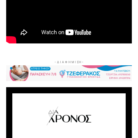
- Δ Ι Α Φ Η Μ Ι ΣΗ -