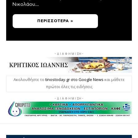
Νικολάου...
ΠΕΡΙΣΣΌΤΕΡΑ »
- Δ Ι Α Φ Η Μ Ι ΣΗ -
Ακολουθήστε το
tinostoday.gr στο Google News
και μάθετε
πρώτοι όλες τις ειδήσεις
- Δ Ι Α Φ Η Μ Ι ΣΗ -