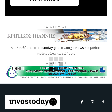
ΠΕΡΙΣΣΌΤΕΡΑ »
- Δ Ι Α Φ Η Μ Ι ΣΗ -
Ακολουθήστε το
tinostoday.gr στο Google News
και μάθετε
πρώτοι όλες τις ειδήσεις
- Δ Ι Α Φ Η Μ Ι ΣΗ -