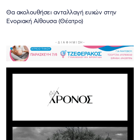
Θα ακολουθήσει ανταλλαγή ευχών στην
Ενοριακή Αίθουσα (Θέατρο)
- Δ Ι Α Φ Η Μ Ι ΣΗ -