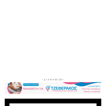
- Δ Ι Α Φ Η Μ Ι ΣΗ -