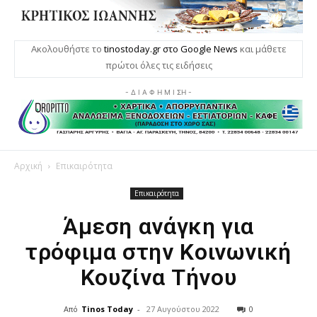
Ακολουθήστε το
tinostoday.gr στο Google News
και μάθετε
πρώτοι όλες τις ειδήσεις
- Δ Ι Α Φ Η Μ Ι ΣΗ -