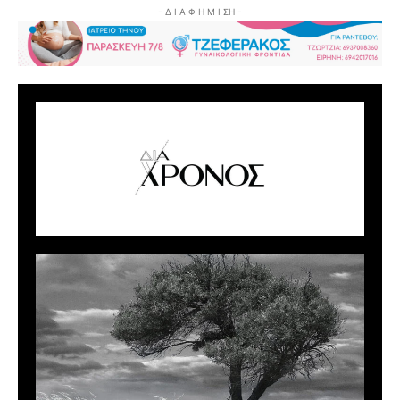
- Δ Ι Α Φ Η Μ Ι ΣΗ -