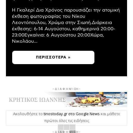
Η Γκαλερί Δια Χρόνος παρουσιάζει την ατομική
έκθεση φωτογραφίας του Νίκου
Λεοντόπουλου, Χρώμα στην Σιωπή.Διάρκεια
έκθεσης: 6-14 Αυγούστου, καθημερινά 20:00-
23:00Εγκαίνια: 6 Αυγούστου 20:00Χώρα,
Νικολάου...
ΠΕΡΙΣΣΌΤΕΡΑ »
- Δ Ι Α Φ Η Μ Ι ΣΗ -
Ακολουθήστε το
tinostoday.gr στο Google News
και μάθετε
πρώτοι όλες τις ειδήσεις
- Δ Ι Α Φ Η Μ Ι ΣΗ -