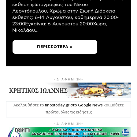
έκθεση φωτογραφίας του Νίκου
Λεοντόπουλου, Χρώμα στην Σιωπή.Διάρκεια
έκθεσης: 6-14 Αυγούστου, καθημερινά 20:00-
23:00Εγκαίνια: 6 Αυγούστου 20:00Χώρα,
Νικολάου...
ΠΕΡΙΣΣΌΤΕΡΑ »
- Δ Ι Α Φ Η Μ Ι ΣΗ -
Ακολουθήστε το
tinostoday.gr στο Google News
και μάθετε
πρώτοι όλες τις ειδήσεις
- Δ Ι Α Φ Η Μ Ι ΣΗ -