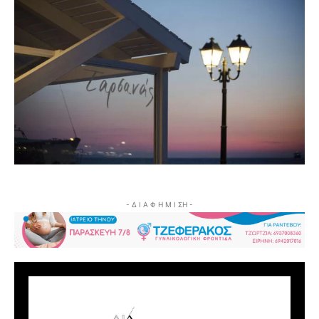
- Δ Ι Α Φ Η Μ Ι ΣΗ -