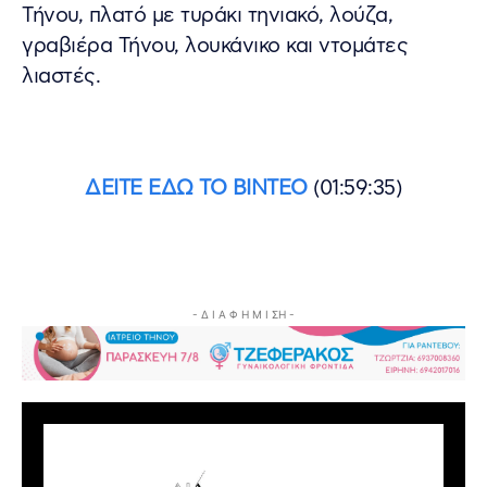
Τήνου, πλατό με τυράκι τηνιακό, λούζα,
γραβιέρα Τήνου, λουκάνικο και ντομάτες
λιαστές.
ΔΕΙΤΕ ΕΔΩ ΤΟ ΒΙΝΤΕΟ
(01:59:35)
- Δ Ι Α Φ Η Μ Ι ΣΗ -