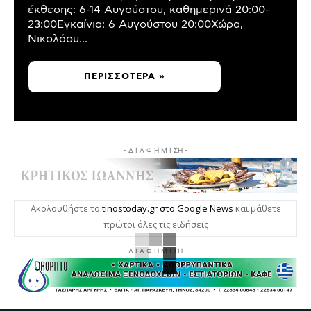
έκθεσης: 6-14 Αυγούστου, καθημερινά 20:00-
23:00Εγκαίνια: 6 Αυγούστου 20:00Χώρα,
Νικολάου...
ΠΕΡΙΣΣΌΤΕΡΑ »
- Δ Ι Α Φ Η Μ Ι ΣΗ -
Ακολουθήστε το
tinostoday.gr στο Google News
και μάθετε
πρώτοι όλες τις ειδήσεις
- Δ Ι Α Φ Η Μ Ι ΣΗ -