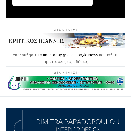
- Δ Ι Α Φ Η Μ Ι ΣΗ -
Ακολουθήστε το
tinostoday.gr στο Google News
και μάθετε
πρώτοι όλες τις ειδήσεις
- Δ Ι Α Φ Η Μ Ι ΣΗ -