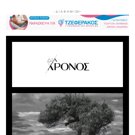
- Δ Ι Α Φ Η Μ Ι ΣΗ -