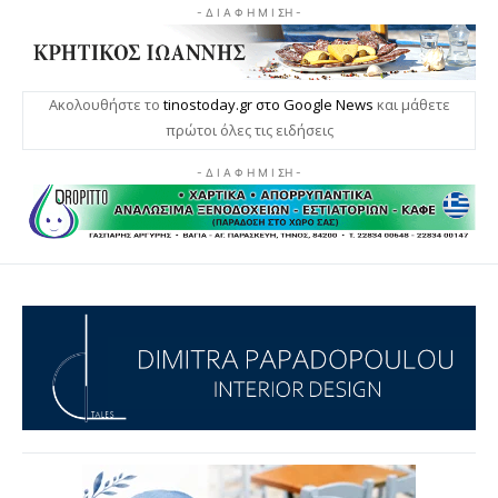
- Δ Ι Α Φ Η Μ Ι ΣΗ -
Ακολουθήστε το
tinostoday.gr στο Google News
και μάθετε
πρώτοι όλες τις ειδήσεις
- Δ Ι Α Φ Η Μ Ι ΣΗ -