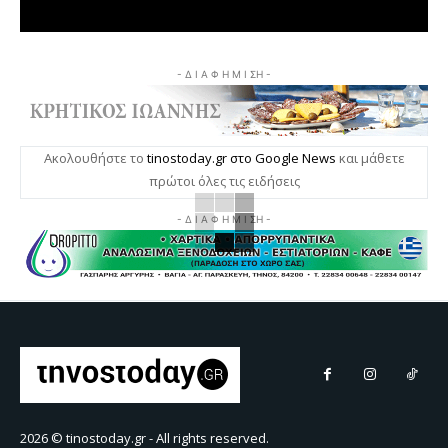
- Δ Ι Α Φ Η Μ Ι ΣΗ -
Ακολουθήστε το
tinostoday.gr στο Google News
και μάθετε
πρώτοι όλες τις ειδήσεις
- Δ Ι Α Φ Η Μ Ι ΣΗ -
2026 © tinostoday.gr - All rights reserved.