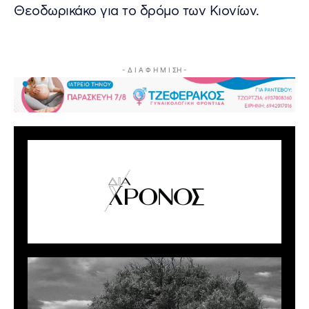
Θεοδωρικάκο για το δρόμο των Κιονίων.
- Δ Ι Α Φ Η Μ Ι ΣΗ -