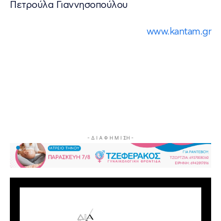
Πετρούλα Γιαννησοπούλου
www.kantam.gr
- Δ Ι Α Φ Η Μ Ι ΣΗ -