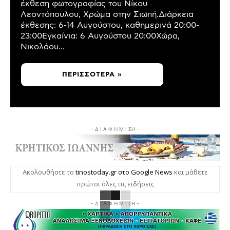
έκθεση φωτογραφίας του Νίκου
Λεοντόπουλου, Χρώμα στην Σιωπή.Διάρκεια
έκθεσης: 6-14 Αυγούστου, καθημερινά 20:00-
23:00Εγκαίνια: 6 Αυγούστου 20:00Χώρα,
Νικολάου...
ΠΕΡΙΣΣΌΤΕΡΑ »
- Δ Ι Α Φ Η Μ Ι ΣΗ -
Ακολουθήστε το
tinostoday.gr στο Google News
και μάθετε
πρώτοι όλες τις ειδήσεις
- Δ Ι Α Φ Η Μ Ι ΣΗ -