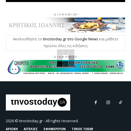
- Δ Ι Α Φ Η Μ Ι ΣΗ -
Ακολουθήστε το
tinostoday.gr στο Google News
και μάθετε
πρώτοι όλες τις ειδήσεις
- Δ Ι Α Φ Η Μ Ι ΣΗ -
2026 © tinostoday.gr - All rights reserved.
ΑΡΧΙΚΗ
ΑΓΓΕΛΙΕΣ
ΕΦΗΜΕΡΕΥΟΝ
TINOS TODAY