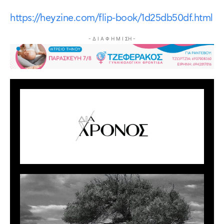
https://heyzine.com/flip-book/1d25db50df.html
- Δ Ι Α Φ Η Μ Ι ΣΗ -