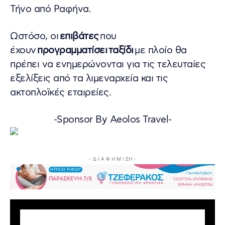
Τήνο από Ραφήνα.
Ωστόσο, οι
επιβάτες
που
έχουν
προγραμματίσει
ταξίδι
με πλοίο θα
πρέπει να ενημερώνονται για τις τελευταίες
εξελίξεις από τα λιμεναρχεία και τις
ακτοπλοϊκές εταιρείες.
-Sponsor By Aeolos Travel-
- Δ Ι Α Φ Η Μ Ι ΣΗ -