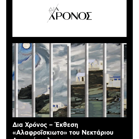
Δια Χρόνος – Έκθεση
«Αλαφροΐσκιωτο» του Νεκτάριου