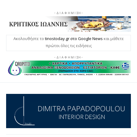
- Δ Ι Α Φ Η Μ Ι ΣΗ -
Ακολουθήστε το
tinostoday.gr στο Google News
και μάθετε
πρώτοι όλες τις ειδήσεις
- Δ Ι Α Φ Η Μ Ι ΣΗ -