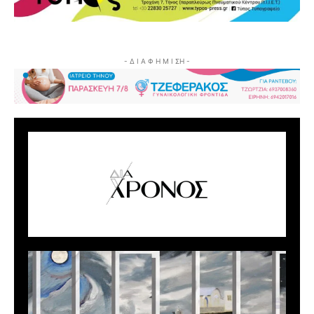
- Δ Ι Α Φ Η Μ Ι ΣΗ -