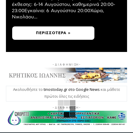
έκθεσης: 6-14 Αυγούστου, καθημερινά 20:00-
23:00Εγκαίνια: 6 Αυγούστου 20:00Χώρα,
Νικολάου...
ΠΕΡΙΣΣΌΤΕΡΑ »
- Δ Ι Α Φ Η Μ Ι ΣΗ -
Ακολουθήστε το
tinostoday.gr στο Google News
και μάθετε
πρώτοι όλες τις ειδήσεις
- Δ Ι Α Φ Η Μ Ι ΣΗ -