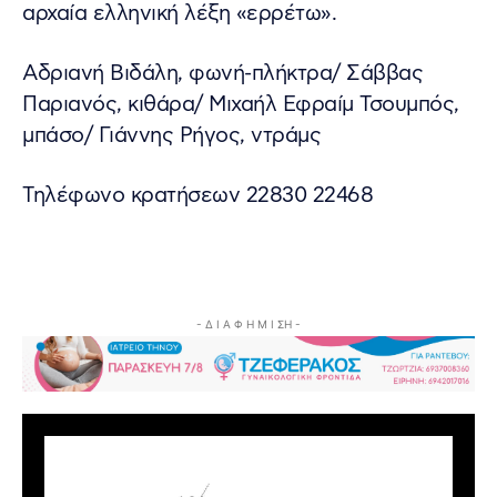
αρχαία ελληνική λέξη «ερρέτω».
Αδριανή Βιδάλη, φωνή-πλήκτρα/ Σάββας
Παριανός, κιθάρα/ Μιχαήλ Εφραίμ Τσουμπός,
μπάσο/ Γιάννης Ρήγος, ντράμς
Τηλέφωνο κρατήσεων 22830 22468
- Δ Ι Α Φ Η Μ Ι ΣΗ -