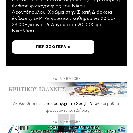
έκθεση φωτογραφίας του Νίκου
Λεοντόπουλου, Χρώμα στην Σιωπή.Διάρκεια
έκθεσης: 6-14 Αυγούστου, καθημερινά 20:00-
23:00Εγκαίνια: 6 Αυγούστου 20:00Χώρα,
Νικολάου...
ΠΕΡΙΣΣΌΤΕΡΑ »
- Δ Ι Α Φ Η Μ Ι ΣΗ -
Ακολουθήστε το
tinostoday.gr στο Google News
και μάθετε
πρώτοι όλες τις ειδήσεις
- Δ Ι Α Φ Η Μ Ι ΣΗ -