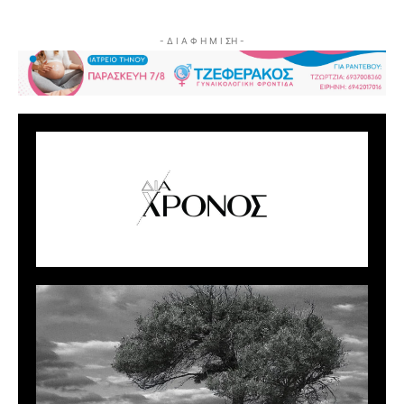
- Δ Ι Α Φ Η Μ Ι ΣΗ -