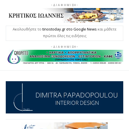
- Δ Ι Α Φ Η Μ Ι ΣΗ -
Ακολουθήστε το
tinostoday.gr στο Google News
και μάθετε
πρώτοι όλες τις ειδήσεις
- Δ Ι Α Φ Η Μ Ι ΣΗ -