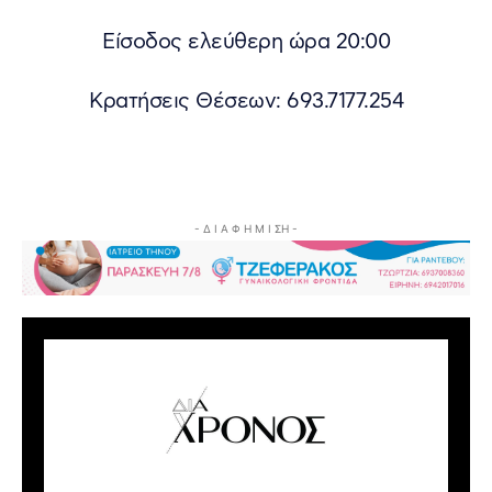
Είσοδος ελεύθερη ώρα 20:00
Κρατήσεις Θέσεων: 693.7177.254
- Δ Ι Α Φ Η Μ Ι ΣΗ -