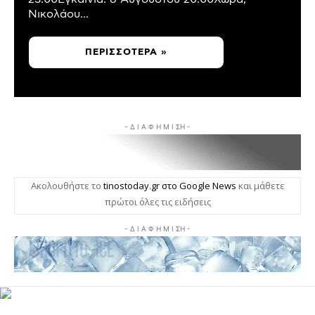
Νικολάου...
ΠΕΡΙΣΣΌΤΕΡΑ »
- Δ Ι Α Φ Η Μ Ι ΣΗ -
Ακολουθήστε το
tinostoday.gr στο Google News
και μάθετε
πρώτοι όλες τις ειδήσεις
- Δ Ι Α Φ Η Μ Ι ΣΗ -