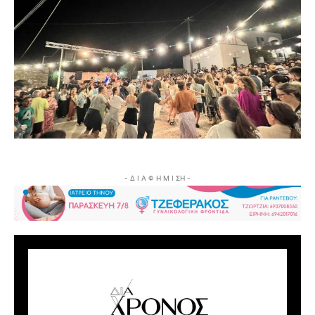
- Δ Ι Α Φ Η Μ Ι ΣΗ -