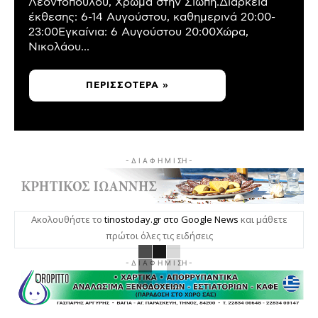
Λεοντόπουλου, Χρώμα στην Σιωπή.Διάρκεια
έκθεσης: 6-14 Αυγούστου, καθημερινά 20:00-
23:00Εγκαίνια: 6 Αυγούστου 20:00Χώρα,
Νικολάου...
ΠΕΡΙΣΣΌΤΕΡΑ »
- Δ Ι Α Φ Η Μ Ι ΣΗ -
Ακολουθήστε το
tinostoday.gr στο Google News
και μάθετε
πρώτοι όλες τις ειδήσεις
- Δ Ι Α Φ Η Μ Ι ΣΗ -