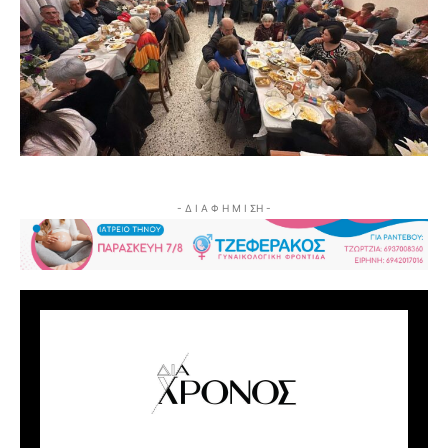
- Δ Ι Α Φ Η Μ Ι ΣΗ -