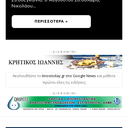
23:00Εγκαίνια: 6 Αυγούστου 20:00Χώρα,
Νικολάου...
ΠΕΡΙΣΣΌΤΕΡΑ »
- Δ Ι Α Φ Η Μ Ι ΣΗ -
Ακολουθήστε το
tinostoday.gr στο Google News
και μάθετε
πρώτοι όλες τις ειδήσεις
- Δ Ι Α Φ Η Μ Ι ΣΗ -