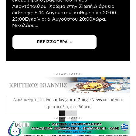
έκθεση φωτογραφίας του Νίκου
Λεοντόπουλου, Χρώμα στην Σιωπή.Διάρκεια
έκθεσης: 6-14 Αυγούστου, καθημερινά 20:00-
23:00Εγκαίνια: 6 Αυγούστου 20:00Χώρα,
Νικολάου...
ΠΕΡΙΣΣΌΤΕΡΑ »
- Δ Ι Α Φ Η Μ Ι ΣΗ -
Ακολουθήστε το
tinostoday.gr στο Google News
και μάθετε
πρώτοι όλες τις ειδήσεις
- Δ Ι Α Φ Η Μ Ι ΣΗ -