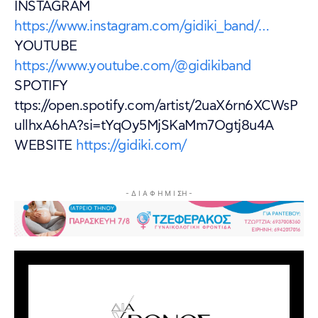
INSTAGRAM
https://www.instagram.com/gidiki_band/…
YOUTUBE
https://www.youtube.com/@gidikiband
SPOTIFY
ttps://open.spotify.com/artist/2uaX6rn6XCWsP
ullhxA6hA?si=tYqOy5MjSKaMm7Ogtj8u4A
WEBSITE
https://gidiki.com/
- Δ Ι Α Φ Η Μ Ι ΣΗ -