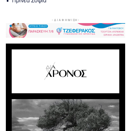
Πρινέα Σοφία
- Δ Ι Α Φ Η Μ Ι ΣΗ -