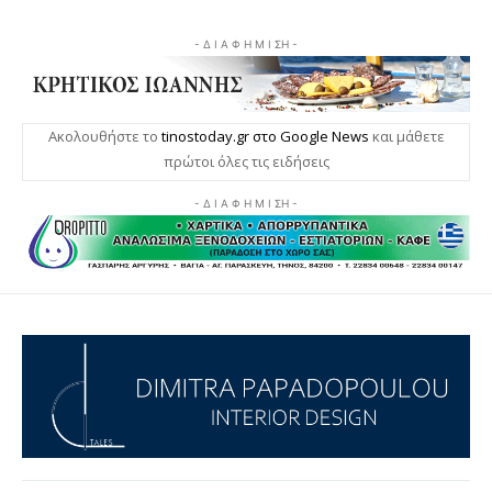
- Δ Ι Α Φ Η Μ Ι ΣΗ -
Ακολουθήστε το
tinostoday.gr στο Google News
και μάθετε
πρώτοι όλες τις ειδήσεις
- Δ Ι Α Φ Η Μ Ι ΣΗ -