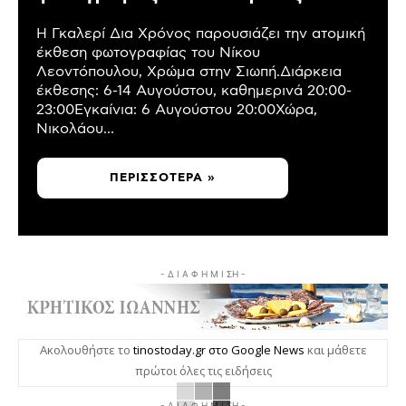
Η Γκαλερί Δια Χρόνος παρουσιάζει την ατομική
έκθεση φωτογραφίας του Νίκου
Λεοντόπουλου, Χρώμα στην Σιωπή.Διάρκεια
έκθεσης: 6-14 Αυγούστου, καθημερινά 20:00-
23:00Εγκαίνια: 6 Αυγούστου 20:00Χώρα,
Νικολάου...
ΠΕΡΙΣΣΌΤΕΡΑ »
- Δ Ι Α Φ Η Μ Ι ΣΗ -
Ακολουθήστε το
tinostoday.gr στο Google News
και μάθετε
πρώτοι όλες τις ειδήσεις
- Δ Ι Α Φ Η Μ Ι ΣΗ -