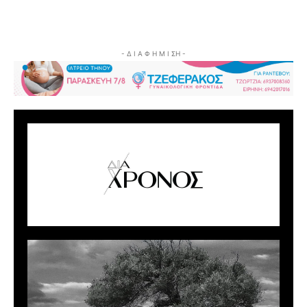
- Δ Ι Α Φ Η Μ Ι ΣΗ -