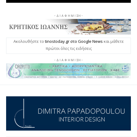
- Δ Ι Α Φ Η Μ Ι ΣΗ -
Ακολουθήστε το
tinostoday.gr στο Google News
και μάθετε
πρώτοι όλες τις ειδήσεις
- Δ Ι Α Φ Η Μ Ι ΣΗ -