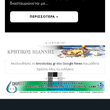
διασταυρώνεται με...
ΠΕΡΙΣΣΌΤΕΡΑ »
- Δ Ι Α Φ Η Μ Ι ΣΗ -
Ακολουθήστε το
tinostoday.gr στο Google News
και μάθετε
πρώτοι όλες τις ειδήσεις
- Δ Ι Α Φ Η Μ Ι ΣΗ -