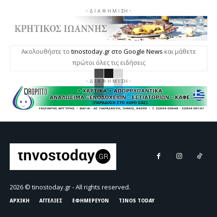
- Δ Ι Α Φ Η Μ Ι ΣΗ -
Ακολουθήστε το
tinostoday.gr στο Google News
και μάθετε
πρώτοι όλες τις ειδήσεις
- Δ Ι Α Φ Η Μ Ι ΣΗ -
2026 © tinostoday.gr - All rights reserved.
ΑΡΧΙΚΗ
ΑΓΓΕΛΙΕΣ
ΕΦΗΜΕΡΕΥΟΝ
TINOS TODAY