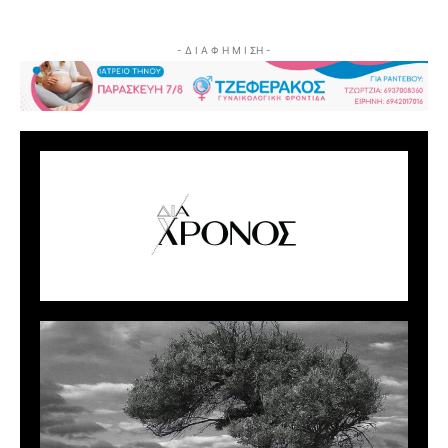
- Δ Ι Α Φ Η Μ Ι ΣΗ -