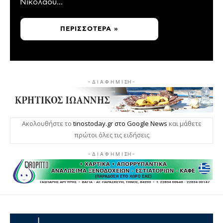
Νικολάου...
ΠΕΡΙΣΣΌΤΕΡΑ »
- Δ Ι Α Φ Η Μ Ι ΣΗ -
Ακολουθήστε το
tinostoday.gr στο Google News
και μάθετε
πρώτοι όλες τις ειδήσεις
- Δ Ι Α Φ Η Μ Ι ΣΗ -