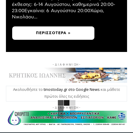
έκθεσης: 6-14 Αυγούστου, καθημερινά 20:00-
23:00Εγκαίνια: 6 Αυγούστου 20:00Χώρα,
Νικολάου...
ΠΕΡΙΣΣΌΤΕΡΑ »
- Δ Ι Α Φ Η Μ Ι ΣΗ -
Ακολουθήστε το
tinostoday.gr στο Google News
και μάθετε
πρώτοι όλες τις ειδήσεις
- Δ Ι Α Φ Η Μ Ι ΣΗ -