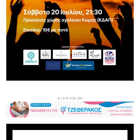
- Δ Ι Α Φ Η Μ Ι ΣΗ -