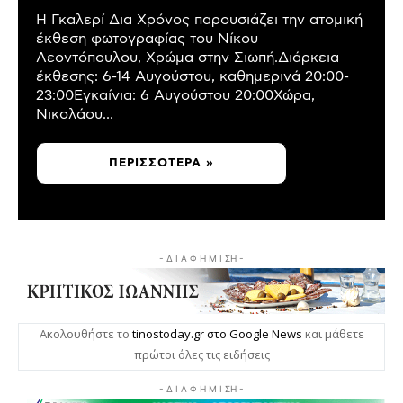
Η Γκαλερί Δια Χρόνος παρουσιάζει την ατομική
έκθεση φωτογραφίας του Νίκου
Λεοντόπουλου, Χρώμα στην Σιωπή.Διάρκεια
έκθεσης: 6-14 Αυγούστου, καθημερινά 20:00-
23:00Εγκαίνια: 6 Αυγούστου 20:00Χώρα,
Νικολάου...
ΠΕΡΙΣΣΌΤΕΡΑ »
- Δ Ι Α Φ Η Μ Ι ΣΗ -
Ακολουθήστε το
tinostoday.gr στο Google News
και μάθετε
πρώτοι όλες τις ειδήσεις
- Δ Ι Α Φ Η Μ Ι ΣΗ -