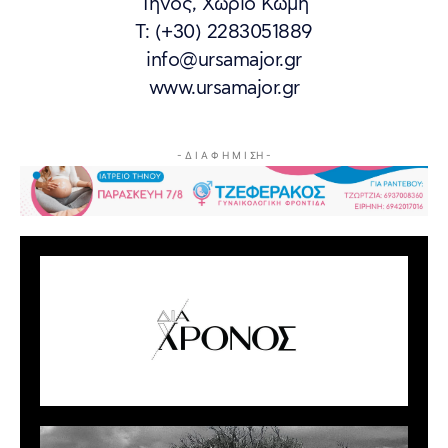
Τήνος, Χωριό Κώμη
T: (+30) 2283051889
info@ursamajor.gr
www.ursamajor.gr
- Δ Ι Α Φ Η Μ Ι ΣΗ -