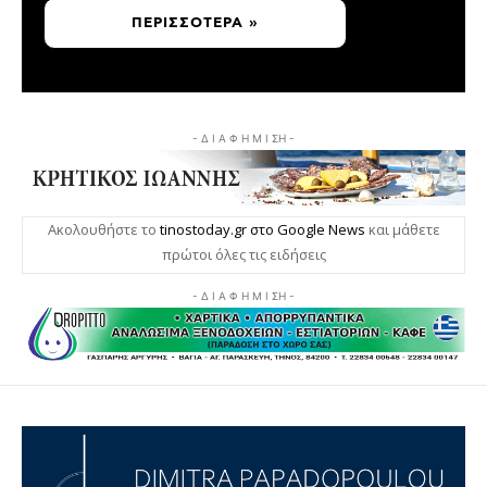
ΠΕΡΙΣΣΌΤΕΡΑ »
- Δ Ι Α Φ Η Μ Ι ΣΗ -
Ακολουθήστε το
tinostoday.gr στο Google News
και μάθετε
πρώτοι όλες τις ειδήσεις
- Δ Ι Α Φ Η Μ Ι ΣΗ -