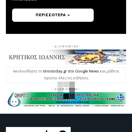
ΠΕΡΙΣΣΌΤΕΡΑ »
- Δ Ι Α Φ Η Μ Ι ΣΗ -
Ακολουθήστε το
tinostoday.gr στο Google News
και μάθετε
πρώτοι όλες τις ειδήσεις
- Δ Ι Α Φ Η Μ Ι ΣΗ -