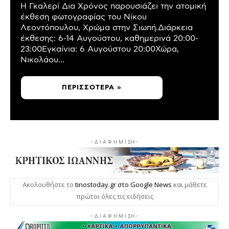
Η Γκαλερί Δια Χρόνος παρουσιάζει την ατομική
έκθεση φωτογραφίας του Νίκου
Λεοντόπουλου, Χρώμα στην Σιωπή.Διάρκεια
έκθεσης: 6-14 Αυγούστου, καθημερινά 20:00-
23:00Εγκαίνια: 6 Αυγούστου 20:00Χώρα,
Νικολάου...
ΠΕΡΙΣΣΌΤΕΡΑ »
- Δ Ι Α Φ Η Μ Ι ΣΗ -
Ακολουθήστε το
tinostoday.gr στο Google News
και μάθετε
πρώτοι όλες τις ειδήσεις
- Δ Ι Α Φ Η Μ Ι ΣΗ -