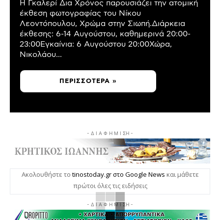
Η Γκαλερί Δια Χρόνος παρουσιάζει την ατομική
έκθεση φωτογραφίας του Νίκου
Λεοντόπουλου, Χρώμα στην Σιωπή.Διάρκεια
έκθεσης: 6-14 Αυγούστου, καθημερινά 20:00-
23:00Εγκαίνια: 6 Αυγούστου 20:00Χώρα,
Νικολάου...
ΠΕΡΙΣΣΌΤΕΡΑ »
- Δ Ι Α Φ Η Μ Ι ΣΗ -
Ακολουθήστε το
tinostoday.gr στο Google News
και μάθετε
πρώτοι όλες τις ειδήσεις
- Δ Ι Α Φ Η Μ Ι ΣΗ -