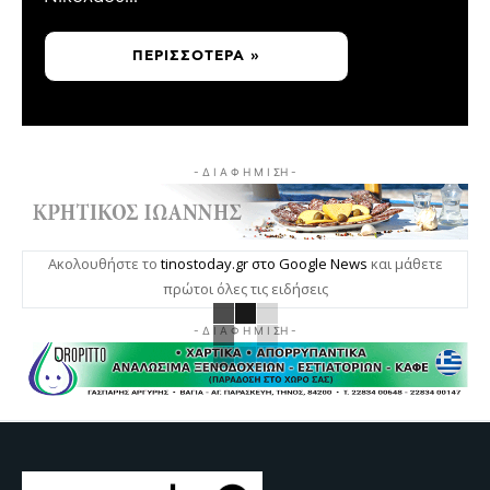
ΠΕΡΙΣΣΌΤΕΡΑ »
- Δ Ι Α Φ Η Μ Ι ΣΗ -
Ακολουθήστε το
tinostoday.gr στο Google News
και μάθετε
πρώτοι όλες τις ειδήσεις
- Δ Ι Α Φ Η Μ Ι ΣΗ -