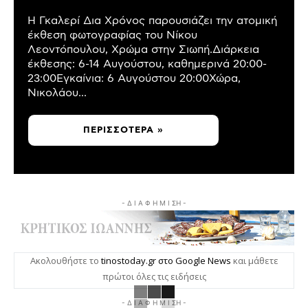
Η Γκαλερί Δια Χρόνος παρουσιάζει την ατομική
έκθεση φωτογραφίας του Νίκου
Λεοντόπουλου, Χρώμα στην Σιωπή.Διάρκεια
έκθεσης: 6-14 Αυγούστου, καθημερινά 20:00-
23:00Εγκαίνια: 6 Αυγούστου 20:00Χώρα,
Νικολάου...
ΠΕΡΙΣΣΌΤΕΡΑ »
- Δ Ι Α Φ Η Μ Ι ΣΗ -
Ακολουθήστε το
tinostoday.gr στο Google News
και μάθετε
πρώτοι όλες τις ειδήσεις
- Δ Ι Α Φ Η Μ Ι ΣΗ -