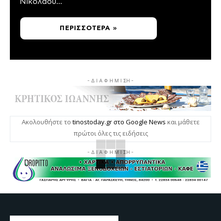
Νικολάου...
ΠΕΡΙΣΣΌΤΕΡΑ »
- Δ Ι Α Φ Η Μ Ι ΣΗ -
Ακολουθήστε το
tinostoday.gr στο Google News
και μάθετε
πρώτοι όλες τις ειδήσεις
- Δ Ι Α Φ Η Μ Ι ΣΗ -