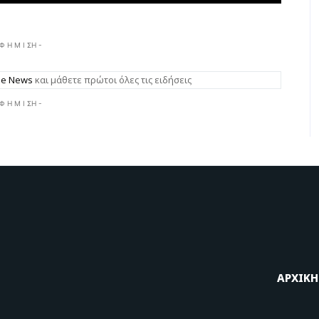
 Φ Η Μ Ι ΣΗ -
gle News
και μάθετε πρώτοι όλες τις ειδήσεις
 Φ Η Μ Ι ΣΗ -
ΑΡΧΙΚΗ