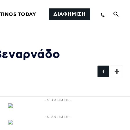
ΔΙΑΦΗΜΙΣΗ
TINOS TODAY
 Βεναρνάδο
- Δ Ι Α Φ Η Μ Ι ΣΗ -
- Δ Ι Α Φ Η Μ Ι ΣΗ -