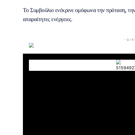
Το Συμβούλιο ενέκρινε ομόφωνα την πρόταση, την 
απαραίτητες ενέργειες.
- Δ Ι Α