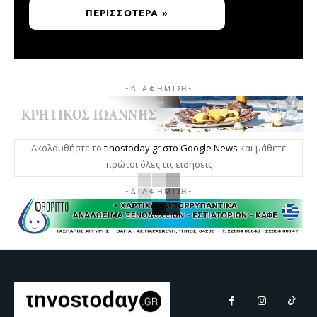
ΠΕΡΙΣΣΌΤΕΡΑ »
- Δ Ι Α Φ Η Μ Ι ΣΗ -
Ακολουθήστε το
tinostoday.gr στο Google News
και μάθετε
πρώτοι όλες τις ειδήσεις
- Δ Ι Α Φ Η Μ Ι ΣΗ -