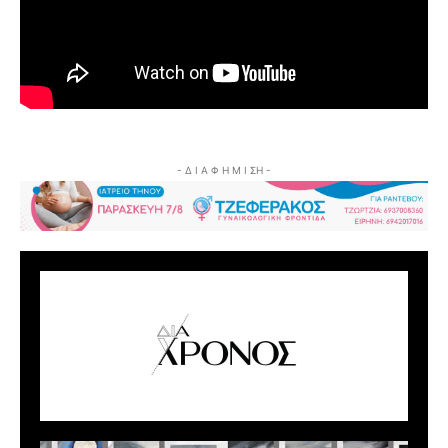
- Δ Ι Α Φ Η Μ Ι ΣΗ -