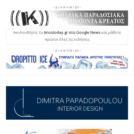
- Δ Ι Α Φ Η Μ Ι ΣΗ -
Ακολουθήστε το
tinostoday.gr στο Google News
και μάθετε
πρώτοι όλες τις ειδήσεις
- Δ Ι Α Φ Η Μ Ι ΣΗ -