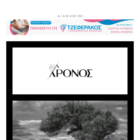
- Δ Ι Α Φ Η Μ Ι ΣΗ -