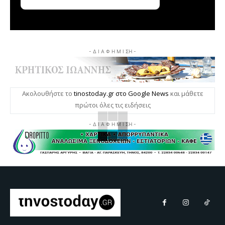
- Δ Ι Α Φ Η Μ Ι ΣΗ -
Ακολουθήστε το
tinostoday.gr στο Google News
και μάθετε
πρώτοι όλες τις ειδήσεις
- Δ Ι Α Φ Η Μ Ι ΣΗ -