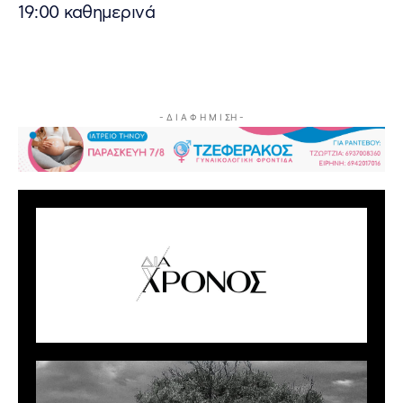
19:00 καθημερινά
- Δ Ι Α Φ Η Μ Ι ΣΗ -